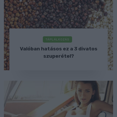
TÁPLÁLKOZÁS
Valóban hatásos ez a 3 divatos
szuperétel?