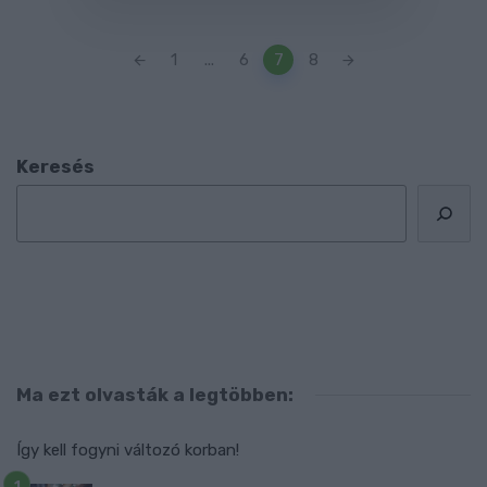
Posts
1
...
6
7
8
navigation
Keresés
Ma ezt olvasták a legtöbben:
Így kell fogyni változó korban!