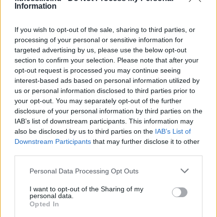
Information
hasról fogynál!
If you wish to opt-out of the sale, sharing to third parties, or
processing of your personal or sensitive information for
targeted advertising by us, please use the below opt-out
section to confirm your selection. Please note that after your
opt-out request is processed you may continue seeing
interest-based ads based on personal information utilized by
us or personal information disclosed to third parties prior to
your opt-out. You may separately opt-out of the further
disclosure of your personal information by third parties on the
IAB’s list of downstream participants. This information may
also be disclosed by us to third parties on the
IAB’s List of
Downstream Participants
that may further disclose it to other
DIÉTA & FOGYÁS
third parties.
A vágyott alak kulcsa: a
Please note that this website/app uses one or more Google
Personal Data Processing Opt Outs
magnézium
services and may gather and store information including but
not limited to your visit or usage behaviour. You may click to
I want to opt-out of the Sharing of my
personal data.
grant or deny consent to Google and its third-party tags to
Opted In
use your data for below specified purposes in below Google