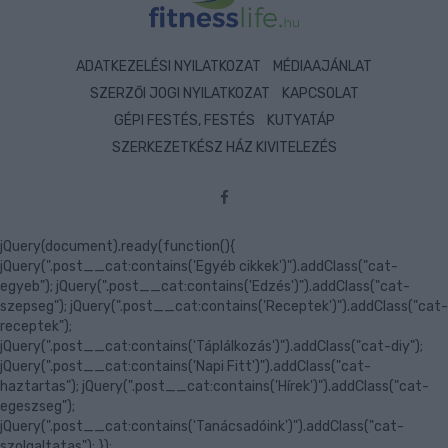
ADATKEZELÉSI NYILATKOZAT
MÉDIAAJÁNLAT
SZERZŐI JOGI NYILATKOZAT
KAPCSOLAT
GÉPI FESTÉS, FESTÉS
KUTYATÁP
SZERKEZETKÉSZ HÁZ KIVITELEZÉS
jQuery(document).ready(function(){
jQuery(".post__cat:contains('Egyéb cikkek')").addClass("cat-
egyeb"); jQuery(".post__cat:contains('Edzés')").addClass("cat-
szepseg"); jQuery(".post__cat:contains('Receptek')").addClass("cat-
receptek");
jQuery(".post__cat:contains('Táplálkozás')").addClass("cat-diy");
jQuery(".post__cat:contains('Napi Fitt')").addClass("cat-
haztartas"); jQuery(".post__cat:contains('Hírek')").addClass("cat-
egeszseg");
jQuery(".post__cat:contains('Tanácsadóink')").addClass("cat-
szolgaltatas"); });