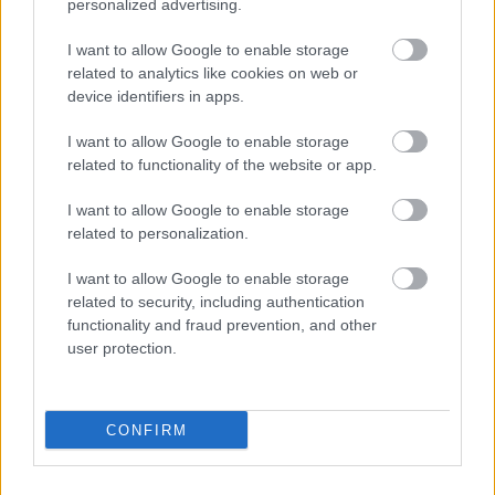
personalized advertising.
I want to allow Google to enable storage
related to analytics like cookies on web or
DIÉTA & FOGYÁS
device identifiers in apps.
10 férfi sztár, akik extrém
I want to allow Google to enable storage
átalakuláson estek át az elmúlt
related to functionality of the website or app.
években
I want to allow Google to enable storage
related to personalization.
I want to allow Google to enable storage
related to security, including authentication
functionality and fraud prevention, and other
user protection.
CONFIRM