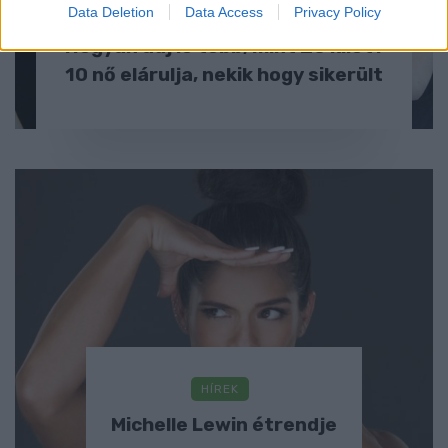
Data Deletion
DIÉTA & FOGYÁS
Data Access
Privacy Policy
Hogyan adj le több, mint 20 kilót?
10 nő elárulja, nekik hogy sikerült
HÍREK
Michelle Lewin étrendje